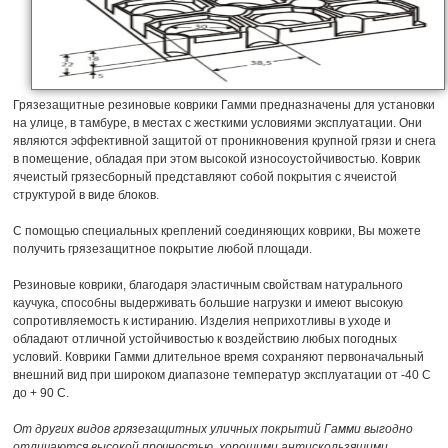
Грязезащитные резиновые коврики Гамми предназначены для установки
на улице, в тамбуре, в местах с жесткими условиями эксплуатации. Они
являются эффективной защитой от проникновения крупной грязи и снега
в помещение, обладая при этом высокой износоустойчивостью. Коврик
ячеистый грязесборный представляют собой покрытия с ячеистой
структурой в виде блоков.
С помощью специальных креплений соединяющих коврики, Вы можете
получить грязезащитное покрытие любой площади.
Резиновые коврики, благодаря эластичным свойствам натурального
каучука, способны выдерживать большие нагрузки и имеют высокую
сопротивляемость к истиранию. Изделия неприхотливы в уходе и
обладают отличной устойчивостью к воздействию любых погодных
условий. Коврики Гамми длительное время сохраняют первоначальный
внешний вид при широком диапазоне температур эксплуатации от -40 C
до + 90 C.
От других видов грязезащитных уличных покрытий Гамми выгодно
отличаются высокой прочностью, хорошими антискользящими