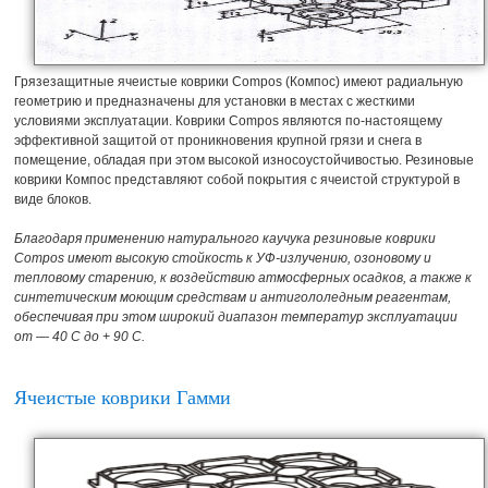
Грязезащитные ячеистые коврики Compos (Компос) имеют радиальную
геометрию и предназначены для установки в местах с жесткими
условиями эксплуатации. Коврики Compos являются по-настоящему
эффективной защитой от проникновения крупной грязи и снега в
помещение, обладая при этом высокой износоустойчивостью. Резиновые
коврики Компос представляют собой покрытия с ячеистой структурой в
виде блоков.
Благодаря применению натурального каучука резиновые коврики
Compos имеют высокую стойкость к УФ-излучению, озоновому и
тепловому старению, к воздействию атмосферных осадков, а также к
синтетическим моющим средствам и антигололедным реагентам,
обеспечивая при этом широкий диапазон температур эксплуатации
от — 40 C до + 90 C.
Ячеистые коврики Гамми